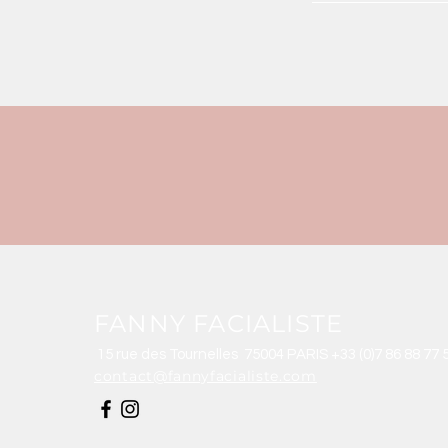
FANNY FACIALISTE
15 rue des Tournelles 75004 PARIS +33 (0)7 86 88 77 
contact@fannyfacialiste.com