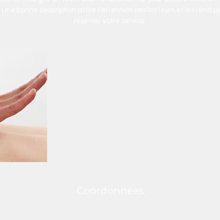
Une bonne description attire l'attention des lecteurs et les rend p
réserver votre service.
Coordonnées